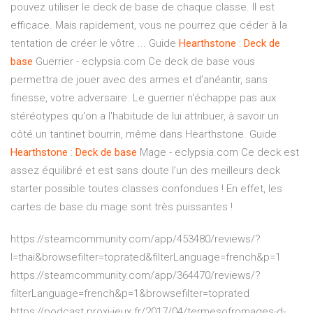
pouvez utiliser le deck de base de chaque classe. Il est
efficace. Mais rapidement, vous ne pourrez que céder à la
tentation de créer le vôtre ... Guide
Hearthstone
:
Deck
de
base
Guerrier - eclypsia.com Ce deck de base vous
permettra de jouer avec des armes et d’anéantir, sans
finesse, votre adversaire. Le guerrier n'échappe pas aux
stéréotypes qu'on a l'habitude de lui attribuer, à savoir un
côté un tantinet bourrin, même dans Hearthstone. Guide
Hearthstone
:
Deck
de
base
Mage - eclypsia.com Ce deck est
assez équilibré et est sans doute l’un des meilleurs deck
starter possible toutes classes confondues ! En effet, les
cartes de base du mage sont très puissantes !
https://steamcommunity.com/app/453480/reviews/?
l=thai&browsefilter=toprated&filterLanguage=french&p=1
https://steamcommunity.com/app/364470/reviews/?
filterLanguage=french&p=1&browsefilter=toprated
https://podcast.proxi-jeux.fr/2017/04/termesofromages-d-