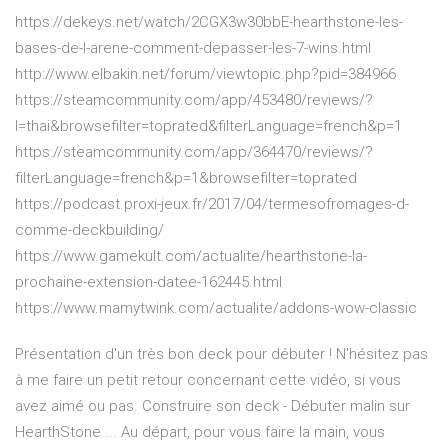
https://dekeys.net/watch/2CGX3w30bbE-hearthstone-les-
bases-de-l-arene-comment-depasser-les-7-wins.html
http://www.elbakin.net/forum/viewtopic.php?pid=384966
https://steamcommunity.com/app/453480/reviews/?
l=thai&browsefilter=toprated&filterLanguage=french&p=1
https://steamcommunity.com/app/364470/reviews/?
filterLanguage=french&p=1&browsefilter=toprated
https://podcast.proxi-jeux.fr/2017/04/termesofromages-d-
comme-deckbuilding/
https://www.gamekult.com/actualite/hearthstone-la-
prochaine-extension-datee-162445.html
https://www.mamytwink.com/actualite/addons-wow-classic
Présentation d'un très bon deck pour débuter ! N'hésitez pas
à me faire un petit retour concernant cette vidéo, si vous
avez aimé ou pas. Construire son deck - Débuter malin sur
HearthStone ... Au départ, pour vous faire la main, vous